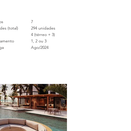
os
7
es (total)
294 unidades
4 (térreo + 3)
namento
1, 2 ou 3
ga
Ago/2024