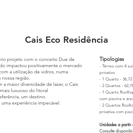
Alagoas
Carneiros
Porto de Galinhas
Muro Alto
Cais Eco Residência
Tipologias
eiro projeto com o conceito Due de
ado impactou positivamente o mercado
- Térreo com 4 su
om a utilização de vidros, numa
privativo
 nossa região.
- 1 Q
uarto - 36,72
 a maior diversidade de lazer, o Cais
-
2 Q
uartos - 62,7
ais luxuoso do litoral
- 1 Quarto Roofto
eferência, um destino.
com piscina e ár
a uma experiência impecável.
- 2 Quartos Rooft
privativa com pis
Unidades a parti
Consulte disponibi