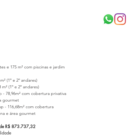
Tamandare
Serrambi
Investidor
ítes e 175 m² com piscinas e jardim
 m² (1º e 2º andares)
8 m² (1º e 2º andares)
p - 78,96m² com cobertura privativa
ea gourmet
op - 116,68m² com cobertura
cina e área gourmet
r de R$ 873.737,32
lidade