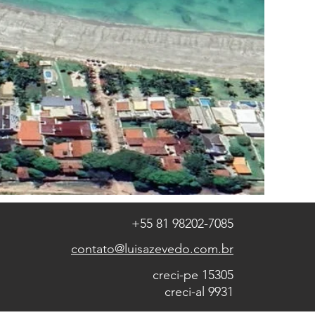
+55 81 98202-7085
contato@luisazevedo.com.br
creci-pe 15305
creci-al 9931