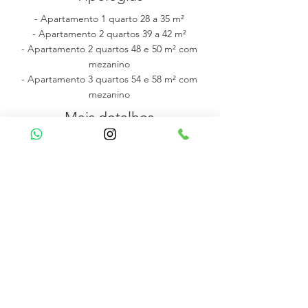
- Apartamento 1 quarto 28 a 35 m²
- Apartamento 2 quartos 39 a 42 m²
- Apartamento 2 quartos 48 e 50 m² com
mezanino
- Apartamento 3 quartos 54 e 58 m² com
mezanino
Mais detalhes
Número de Blocos:
1
Total de apartamentos:
68 unidades
Pavimentos:
4 (térreo + 3)
Número de Vagas :
33 vagas rotativas
Previsão de Entrega:
2º semestre/27
Unidades a partir de R$ 353.800,00
Consulte disponibilidade
Localização