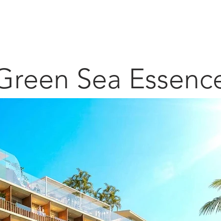
Alagoas
Carneiros
Porto de Galinhas
Muro Alto
Green Sea Essenc